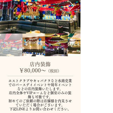
店内装飾
￥80,000～
（税別）
ホストクラブやキャバクラなど水商売業
でのバースデイイベントや周年イベント
などの店内装飾いたします。
店内全体やVIPルームなど個室のみの装
飾も可能です。
​初めてのご依頼の際は店舗様を内見させ
ていただく場合がございます。
​下記LINEよりお問い合わせください。